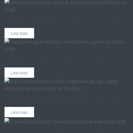
Conheça os principais tipos de financiamento imobiliário
no Brasil
Leia mais
Paisagismo para varandas: transforme a sua em um oásis
verde
Leia mais
Entrevista exclusiva na Rádio Legendária da Lapa: Agora
disponível em nosso canal no YouTube!
Leia mais
Economia na hora de mobiliar a casa nova: veja como fazer