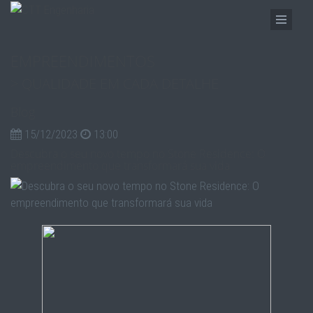
EMPREENDIMENTOS
> QUALIDADE EM CADA DETALHE
Blog
15/12/2023
13:00
Descubra o seu novo tempo no Stone Residence: O
empreendimento que transformará sua vida